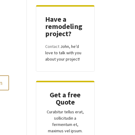
Have a
remodeling
project?
Contact
John, he’d
love to talk with you
about your project!
Get a free
Quote
Curabitur tellus erat,
sollicitudin a
fermentum et,
maximus vel ipsum.