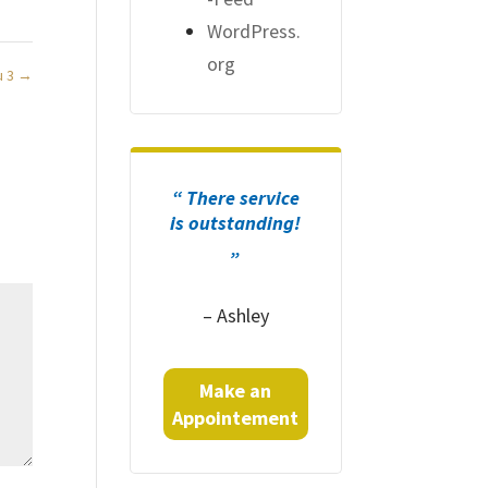
WordPress.
org
u 3
→
“ There service
is outstanding!
„
– Ashley
Make an
Appointement