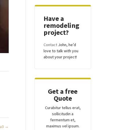
Have a
remodeling
project?
Contact
John, he’d
love to talk with you
about your project!
Get a free
Quote
Curabitur tellus erat,
sollicitudin a
fermentum et,
maximus vel ipsum.
eu3
→