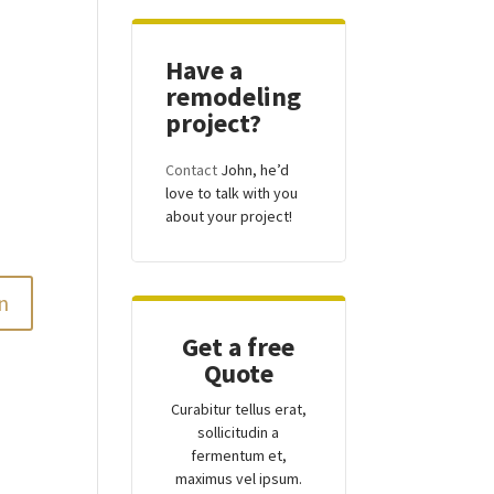
Have a
remodeling
project?
Contact
John, he’d
love to talk with you
about your project!
Get a free
Quote
Curabitur tellus erat,
sollicitudin a
fermentum et,
maximus vel ipsum.